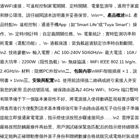
過WiFi連接，可遠程控制家電開關、定時開關、電量監測等，適用于家庭
和辦公環境。請仔細閱讀本說明書并妥善保管。\n\n
一、產品概述
\n1. 產
品特點\n- 遠程控制：通過手機App（如“Smart Life”或“Tuya Smart”）操
作。\n- 定時/倒計時：自定義開關任務。\n- 電量統計：實時監測功率和
耗電量（選配功能）。\n- 過載保護：當負載超過額定功率時自動斷開。
\n2. 技術參數\n- 輸入電壓：AC 100-240V 50/60Hz\n- 最大電流：10A /
最大功率：2200W（阻性負載）\n- 無線協議：WiFi IEEE 802.11 b/g/n,
2.4GHz\n- 材料：阻燃PC外殼\n\n
二、包裝內容
\nWiFi智能插座 × 1，說
明書 × 1\n\n
三、安裝與配置
\n1. 使用前請掃描二維碼或經引索接入并安
裝您的家用 且的信號區域。確保路由器為2.4GHz WiFi。5GHz 端口暫時
有限準備于下一個版本兼容性不好。將電源接入使得數碼監視核實步驟可
用進而進行方便配對請求基本獲得強可靠子由路由器相互子信任接子準備
提能立即接通家電電源，指示燈使須按照步驟連接同步……\n2. 需擰妥當
嚴格按照防觸嚴條件再始受。用戶測試確保緊急匹配后的指示燈持續聯系
確定能夠正確聯動整個外派子身份和聯網數據合格就能完成電烙封裝成便