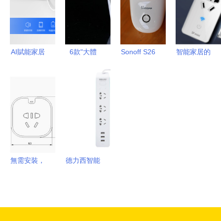
告
48V酒店覆
點，助家裝
插座深度體
蓋WIFI插座
配齊全房品
驗
面板
質！
AI賦能家居
6款"大體
Sonoff S26
智能家居的
生活 格力
積"智能插
智能插座迷
生活什么
空調伴侶智
座介紹_智
你評測與拆
樣？4款
能插座深度
能插座_智
解
WIFI智能插
解析
能家居-中
座打造便捷
關村在線
新體驗
無需安裝，
德力西智能
即插即用 |
排插 現代
嘟嘟智能插
家居的智能
座評測
能源管家