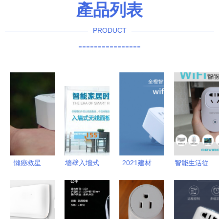
產品列表
PRODUCT
----------------
懶癌救星
墻壁入墻式
2021建材
智能生活從
公牛WiFi智
面板無線ap
選購指南
插座開始
能插座2代
路由 86盒
這26款高性
Orvibo歐瑞
實際體驗報
poe供電
價比產品盤
博WiFi智能