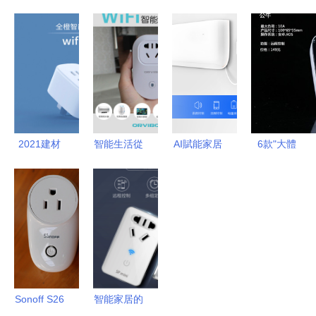
智能插座
博WiFi智能
公牛WiFi智
面板無線ap
定義遠
插座 輕松
能插座2代
路由 86盒
(yuǎn)程智
開啟智能家
實際體驗報
poe供電
控新體驗
居新體驗
告
48V酒店覆
蓋WIFI插座
面板
2021建材
智能生活從
AI賦能家居
6款"大體
選購指南
插座開始
生活 格力
積"智能插
這26款高性
Orvibo歐瑞
空調(diào)
座介紹_智
價比產
博WiFi智能
伴侶智能插
能插座_智
(chǎn)品盤
插座深度體
座深度解析
能家居-中
點，助家裝
驗
關(guān)村
配齊全房品
在線
質(zhì)！
Sonoff S26
智能家居的