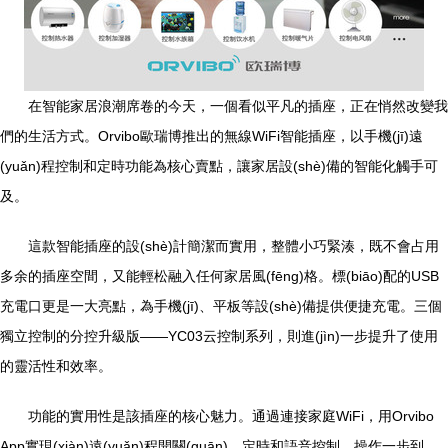
在智能家居浪潮席卷的今天，一個看似平凡的插座，正在悄然改變我
們的生活方式。Orvibo歐瑞博推出的無線WiFi智能插座，以手機(jī)遠
(yuǎn)程控制和定時功能為核心賣點，讓家居設(shè)備的智能化觸手可
及。
這款智能插座的設(shè)計簡潔而實用，整體小巧緊湊，既不會占用
多余的插座空間，又能輕松融入任何家居風(fēng)格。標(biāo)配的USB
充電口更是一大亮點，為手機(jī)、平板等設(shè)備提供便捷充電。三個
獨立控制的分控升級版——YC03云控制系列，則進(jìn)一步提升了使用
的靈活性和效率。
功能的實用性是該插座的核心魅力。通過連接家庭WiFi，用Orvibo
App實現(xiàn)遠(yuǎn)程開關(guān)、定時和語音控制，操作一步到