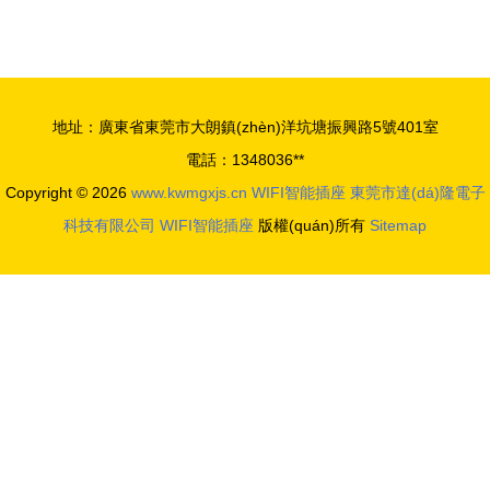
智能插座迷
生活什么
你評測與拆
樣？4款
解
WIFI智能插
座打造便捷
地址：廣東省東莞市大朗鎮(zhèn)洋坑塘振興路5號401室
新體驗
電話：1348036**
Copyright © 2026
www.kwmgxjs.cn
WIFI智能插座
東莞市達(dá)隆電子
科技有限公司
WIFI智能插座
版權(quán)所有
Sitemap