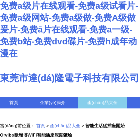
免费a级片在线观看-免费a级试看片-
免费a级网站-免费a级做-免费A级做
爰片-免费ā片在线观看-免费a一级-
免费b站-免费dvd碟片-免费h成年动
漫在
東莞市達(dá)隆電子科技有限公司
首頁
企業(yè)簡介
產(chǎn)品大全
聯(lián)系我們
企業(yè)信息
訪客留言
當(dāng)前位置：
首頁
>
產(chǎn)品大全
>
智能生活從插座開始
Orvibo歐瑞博WiFi智能插座深度體驗