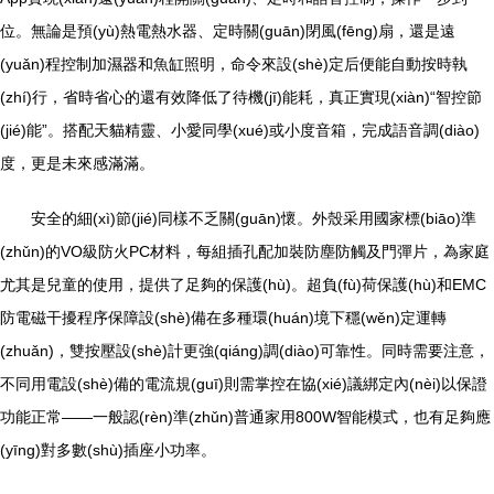
位。無論是預(yù)熱電熱水器、定時關(guān)閉風(fēng)扇，還是遠
(yuǎn)程控制加濕器和魚缸照明，命令來設(shè)定后便能自動按時執
(zhí)行，省時省心的還有效降低了待機(jī)能耗，真正實現(xiàn)“智控節
(jié)能”。搭配天貓精靈、小愛同學(xué)或小度音箱，完成語音調(diào)
度，更是未來感滿滿。
安全的細(xì)節(jié)同樣不乏關(guān)懷。外殼采用國家標(biāo)準
(zhǔn)的VO級防火PC材料，每組插孔配加裝防塵防觸及門彈片，為家庭
尤其是兒童的使用，提供了足夠的保護(hù)。超負(fù)荷保護(hù)和EMC
防電磁干擾程序保障設(shè)備在多種環(huán)境下穩(wěn)定運轉
(zhuǎn)，雙按壓設(shè)計更強(qiáng)調(diào)可靠性。同時需要注意，
不同用電設(shè)備的電流規(guī)則需掌控在協(xié)議綁定內(nèi)以保證
功能正常——一般認(rèn)準(zhǔn)普通家用800W智能模式，也有足夠應
(yīng)對多數(shù)插座小功率。